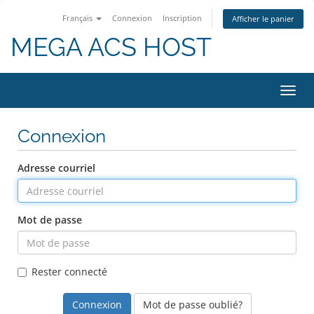
Français
Connexion
Inscription
Afficher le panier
MEGA ACS HOST
Bascu
la
navig
Connexion
Adresse courriel
Mot de passe
Rester connecté
Mot de passe oublié?