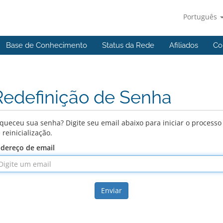
Português
Base de Conhecimento
Status da Rede
Afiliados
Co
Redefinição de Senha
queceu sua senha? Digite seu email abaixo para iniciar o processo
 reinicialização.
dereço de email
Enviar