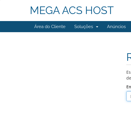
MEGA ACS HOST
Área do Cliente
Soluções
Anúncios
Es
de
En