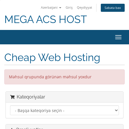
Azerbaijani
Giriş
Qeydiyyat
Səbətə bax
MEGA ACS HOST
Naviq
keçid
Cheap Web Hosting
Məhsul qrupunda görünən məhsul yoxdur
Kateqoriyalar