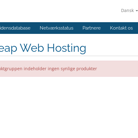
Dansk
idensdatabase
Netværksstatus
Partnere
Kontakt os
eap Web Hosting
ktgruppen indeholder ingen synlige produkter