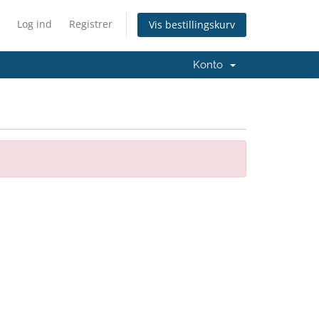
Log ind
Registrer
Vis bestillingskurv
Konto