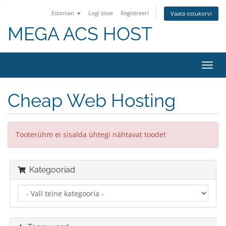
Estonian
Logi sisse
Registreeri
Vaata ostukorvi
MEGA ACS HOST
Lülit
navig
Cheap Web Hosting
Tooterühm ei sisalda ühtegi nähtavat toodet
Kategooriad