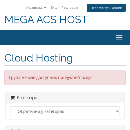
Українська
Вхід
Реєстрація
Переглянути кошик
MEGA ACS HOST
Пере
наві
Cloud Hosting
Група не має доступних продуктів/послуг
Категорії