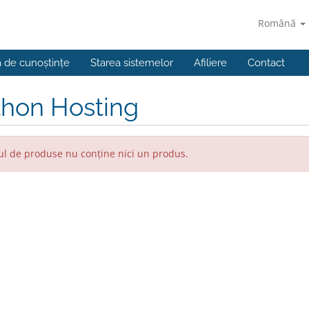
Română
a de cunoștințe
Starea sistemelor
Afiliere
Contact
thon Hosting
l de produse nu conține nici un produs.