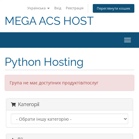
Українська
Вхід
Реєстрація
Переглянути кошик
MEGA ACS HOST
Пере
наві
Python Hosting
Група не має доступних продуктів/послуг
Категорії