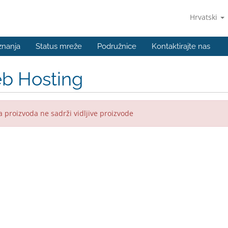
Hrvatski
znanja
Status mreže
Podružnice
Kontaktirajte nas
b Hosting
 proizvoda ne sadrži vidljive proizvode