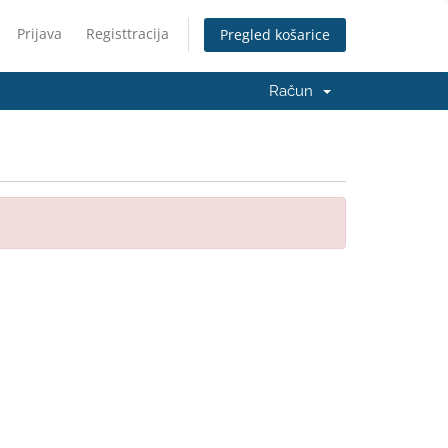
Prijava
Registtracija
Pregled košarice
Račun