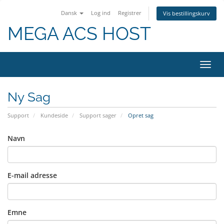
Dansk
Log ind
Registrer
Vis bestillingskurv
MEGA ACS HOST
Skift
navig
Ny Sag
Support
Kundeside
Support sager
Opret sag
Navn
E-mail adresse
Emne