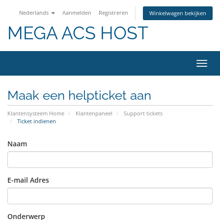
Nederlands
Aanmelden
Registreren
Winkelwagen bekijken
MEGA ACS HOST
Navig
in-/u
Maak een helpticket aan
Klantensysteem Home
Klantenpaneel
Support tickets
Ticket indienen
Naam
E-mail Adres
Onderwerp