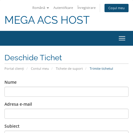
Română
Autentificare
Înregistrare
Coșul meu
MEGA ACS HOST
Navi
Toggl
Deschide Tichet
Portal clienți
Contul meu
Tichete de suport
Trimite tichetul
Nume
Adresa e-mail
Subiect