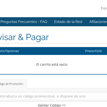
Esp
Preguntas Frecuentes - FAQ
Estado de la Red
Afiliacione
isar & Pagar
cto/Opciones
Precio/Ciclo
El carrito está vacío
digo de Promoción
Validar Código >>