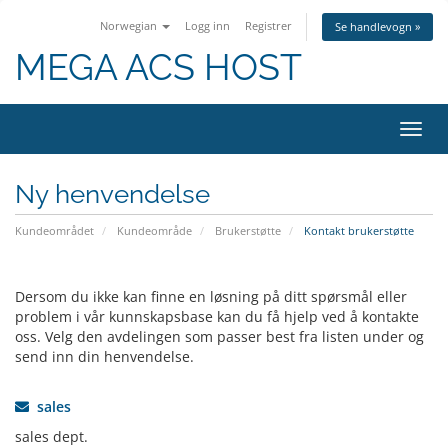
Norwegian
Logg inn
Registrer
Se handlevogn »
MEGA ACS HOST
Bytt
navig
Ny henvendelse
Kundeområdet
Kundeområde
Brukerstøtte
Kontakt brukerstøtte
Dersom du ikke kan finne en løsning på ditt spørsmål eller
problem i vår kunnskapsbase kan du få hjelp ved å kontakte
oss. Velg den avdelingen som passer best fra listen under og
send inn din henvendelse.
sales
sales dept.