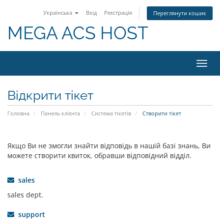
Українська
Вхід
Реєстрація
Переглянути кошик
MEGA ACS HOST
Пере
наві
Відкрити тікет
Головна
Панель клієнта
Система тікетів
Створити тікет
Якщо Ви не змогли знайти відповідь в нашій базі знань, Ви
можете створити квиток, обравши відповідний відділ.
sales
sales dept.
support