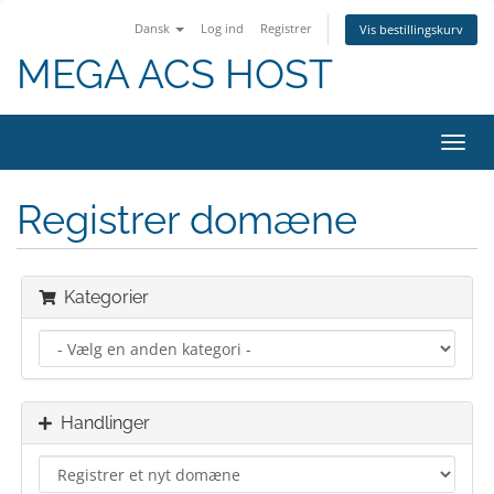
Dansk
Log ind
Registrer
Vis bestillingskurv
MEGA ACS HOST
Skift
navig
Registrer domæne
Kategorier
Handlinger