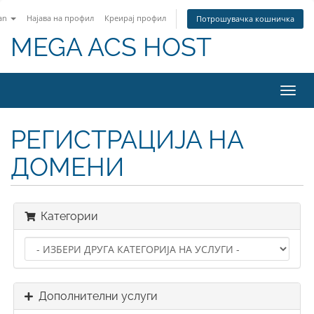
an
Најава на профил
Креирај профил
Потрошувачка кошничка
MEGA ACS HOST
Вклу
ја
нави
РЕГИСТРАЦИЈА НА
ДОМЕНИ
Категории
Дополнителни услуги